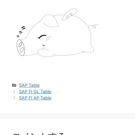
カ
SAP Table
投
テ
SAP FI GL Table
稿
ゴ
SAP FI AP Table
ナ
リ
ビ
ー
ゲ
ー
シ