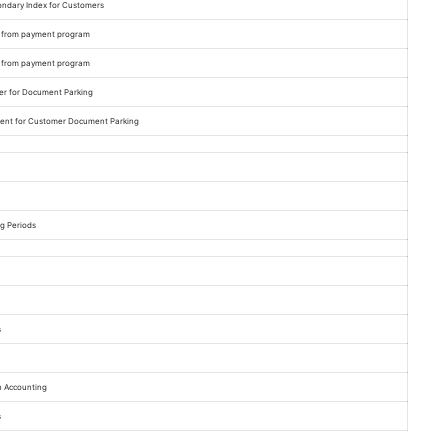
ondary Index for Customers
a from payment program
s from payment program
r for Document Parking
nt for Customer Document Parking
g Periods
s
n Accounting
s