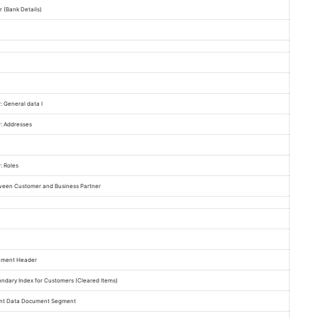
 (Bank Details)
: General data I
r: Addresses
: Roles
ween Customer and Business Partner
ument Header
ondary Index for Customers (Cleared Items)
nt Data Document Segment