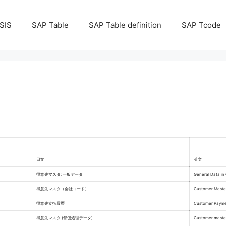
SIS
SAP Table
SAP Table definition
SAP Tcode
日文
英文
得意先マスタ: 一般データ
General Data in
得意先マスタ（会社コード）
Customer Maste
得意先支払履歴
Customer Payme
得意先マスタ (督促処理データ)
Customer master