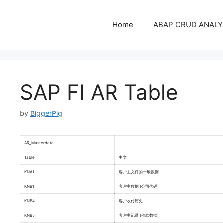
コ
ン
Home
ABAP CRUD ANALY
テ
ン
ツ
へ
ス
SAP FI AR Table
キ
ッ
by
BiggerPig
プ
AR_Masterdata
Table
中文
KNA1
客户主文件的一般数据
KNB1
客户主数据 (公司代码)
KNB4
客户收付历史
KNB5
客户主记录 (催款数据)