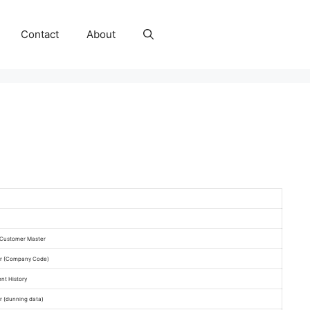
Contact
About
 Customer Master
r (Company Code)
nt History
 (dunning data)