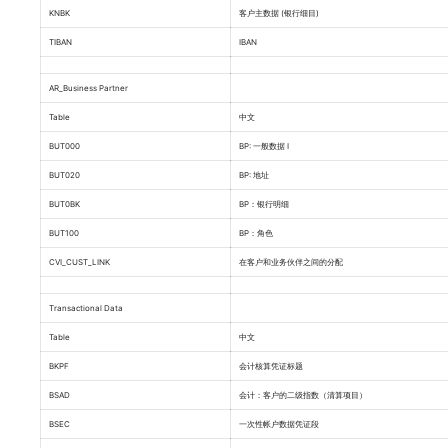
KNBK
客户主数据 (银行细目)
TIBAN
IBAN
AR_Business Partner
Table
中文
BUT000
BP: 一般数据 I
BUT020
BP: 地址
BUT0BK
BP：银行明细
BUT100
BP：角色
CVI_CUST_LINK
在客户和业务伙伴之间的分配
Transactional Data
Table
中文
BKPF
会计核算凭证标题
BSAD
会计：客户的二级指数（清算项目）
BSEC
一次性帐户数据凭证段