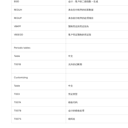
BSID
会计：客户的二级指数 – 生成
REGUH
来自支付程序的结算数据
REGUP
来自收付程序的处理项目
VBKPF
预制凭证的凭证抬头
VBSEGD
客户凭证预制的凭证段
Periodic tables
Table
中文
T001B
允许的记帐期
Customizing
Table
中文
T003
凭证类型
T007A
税收代码
T007B
会计的税收处理
T007S
税码名