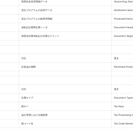
得意先未決済明細データ
Accounting: Sec
支払プログラムの決済データ
Settlement dat
支払プログラムの処理済明細
Processed item
未転記伝票用伝票ヘッダ
Document Heade
得意先伝票未転記の伝票セグメント
Document Segme
日文
英文
許容会計期間
Permitted Postin
日文
英文
伝票タイプ
Document Type
税キー
Tax Keys
会計管理における税処理
Tax Processing i
税コード名
Tax Code Name