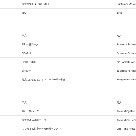
得意先マスタ（銀行詳細)
Customer Master
IBAN
IBAN
日文
英文
BP: 一般データ I
Business Partner
BP: 住所
Business Partne
BP: 銀行詳細
BP: Bank Details
BP: 役割
Business Partner
得意先およびビジネスパートナ間の割当
Assignment Bet
日文
英文
会計伝票ヘッダ
Accounting Doc
得意先決済明細データ
Accounting: Sec
ワンタイム勘定データ伝票セグメント
One-Time Accou