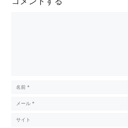
コメントする
ョ
ン
コ
メ
ン
ト
名
前
メ
ー
ル
サ
イ