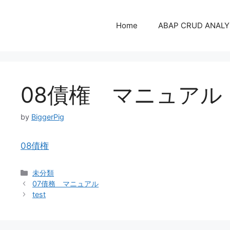
コ
ン
Home
ABAP CRUD ANALY
テ
ン
ツ
へ
ス
08債権 マニュアル
キ
ッ
by
BiggerPig
プ
08債権
カ
未分類
投
テ
07債務 マニュアル
稿
ゴ
test
ナ
リ
ビ
ー
ゲ