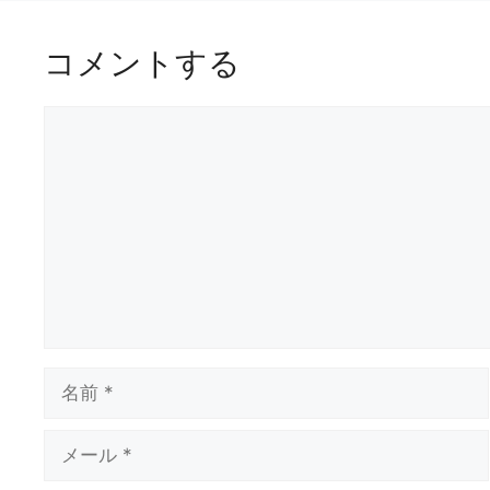
ー
シ
コメントする
ョ
ン
コ
メ
ン
ト
名
前
メ
ー